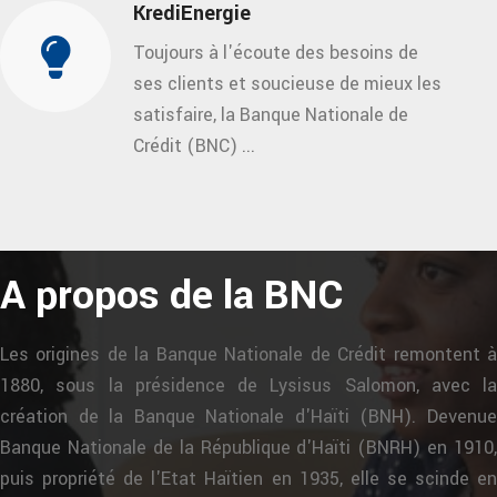
KrediEnergie
Toujours à l'écoute des besoins de
ses clients et soucieuse de mieux les
satisfaire, la Banque Nationale de
Crédit (BNC) ...
A propos de la BNC
Les origines de la Banque Nationale de Crédit remontent à
1880, sous la présidence de Lysisus Salomon, avec la
création de la Banque Nationale d'Haïti (BNH). Devenue
Banque Nationale de la République d'Haïti (BNRH) en 1910,
puis propriété de l'Etat Haïtien en 1935, elle se scinde en