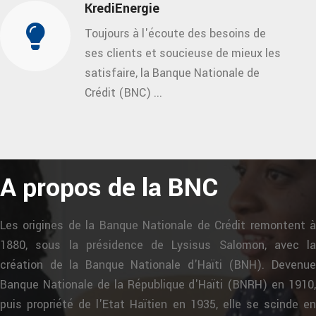
KrediEnergie
Toujours à l'écoute des besoins de
ses clients et soucieuse de mieux les
satisfaire, la Banque Nationale de
Crédit (BNC) ...
A propos de la BNC
Les origines de la Banque Nationale de Crédit remontent à
1880, sous la présidence de Lysisus Salomon, avec la
création de la Banque Nationale d'Haïti (BNH). Devenue
Banque Nationale de la République d'Haïti (BNRH) en 1910,
puis propriété de l'Etat Haïtien en 1935, elle se scinde en