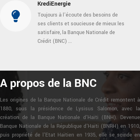
KrediEnergie
Toujours à l'écoute des besoins de
ses clients et soucieuse de mieux les
satisfaire, la Banque Nationale de
Crédit (BNC) ...
A propos de la BNC
Les origines de la Banque Nationale de Crédit remontent à
1880, sous la présidence de Lysisus Salomon, avec la
création de la Banque Nationale d'Haïti (BNH). Devenue
Banque Nationale de la République d'Haïti (BNRH) en 1910,
puis propriété de l'Etat Haïtien en 1935, elle se scinde en