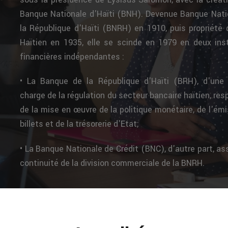
Banque Nationale d'Haïti (BNH). Devenue Banque Nati
la République d'Haïti (BNRH) en 1910, puis propriété 
Haïtien en 1935, elle se scinde en 1979 en deux inst
financières indépendantes :
• La Banque de la République d'Haïti (BRH), d'une 
charge de la régulation du secteur bancaire haïtien, re
de la mise en œuvre de la politique monétaire, de l'ém
billets et de la trésorerie d'Etat;
• La Banque Nationale de Crédit (BNC), d'autre part, as
continuité de la division commerciale de la BNRH.