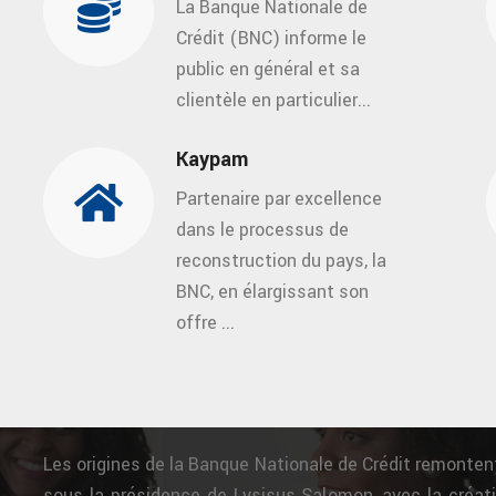
La Banque Nationale de
Crédit (BNC) informe le
public en général et sa
clientèle en particulier...
Kaypam
Partenaire par excellence
dans le processus de
reconstruction du pays, la
BNC, en élargissant son
offre ...
Les origines de la Banque Nationale de Crédit remonten
sous la présidence de Lysisus Salomon, avec la créati