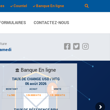
les
Courriel
Banque En ligne
FORMULAIRES
CONTACTEZ-NOUS
rture
Samedi
Banque En ligne
TAUX DE CHANGE USD / HTG
06 août 2026
MONTANT
ACHAT
VENTE
1 à 500
129.0000 HTG
131.5000 HTG