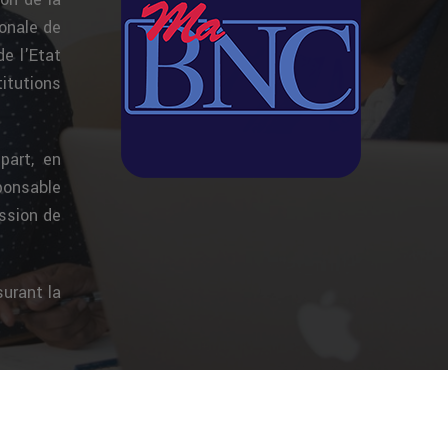
onale de
de l'Etat
itutions
part, en
sponsable
ission de
surant la