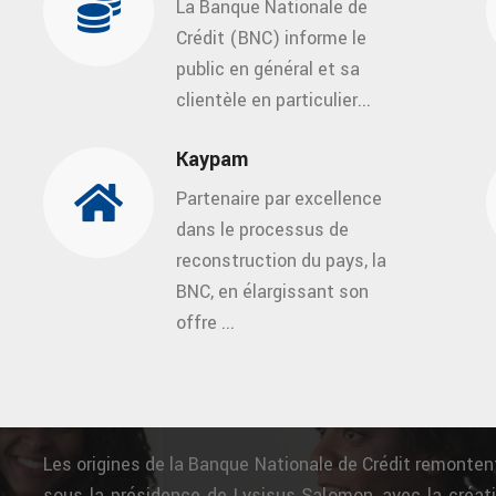
La Banque Nationale de
Crédit (BNC) informe le
public en général et sa
clientèle en particulier...
Kaypam
Partenaire par excellence
dans le processus de
reconstruction du pays, la
BNC, en élargissant son
offre ...
Les origines de la Banque Nationale de Crédit remonten
sous la présidence de Lysisus Salomon, avec la créati