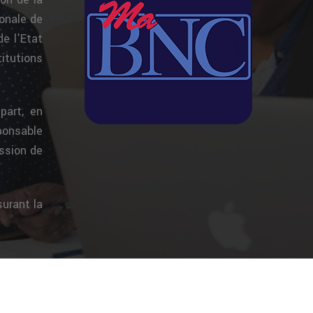
onale de
de l'Etat
itutions
part, en
sponsable
ission de
surant la