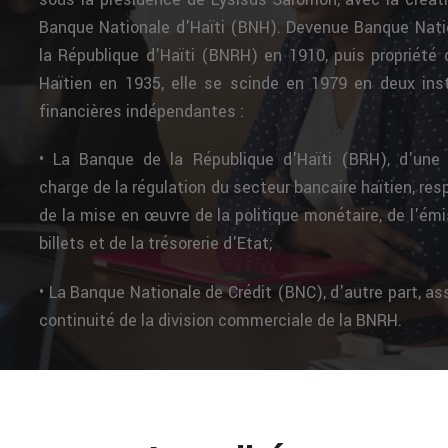
Banque Nationale d'Haïti (BNH). Devenue Banque Nati
la République d'Haïti (BNRH) en 1910, puis propriété 
Haïtien en 1935, elle se scinde en 1979 en deux inst
financières indépendantes :
• La Banque de la République d'Haïti (BRH), d'une 
charge de la régulation du secteur bancaire haïtien, re
de la mise en œuvre de la politique monétaire, de l'ém
billets et de la trésorerie d'Etat;
• La Banque Nationale de Crédit (BNC), d'autre part, as
continuité de la division commerciale de la BNRH.