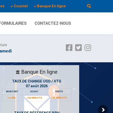
les
Courriel
Banque En ligne
FORMULAIRES
CONTACTEZ-NOUS
rture
Samedi
Banque En ligne
TAUX DE CHANGE USD / HTG
07 août 2026
MONTANT
ACHAT
VENTE
1 à 500
129.0000 HTG
131.5000 HTG