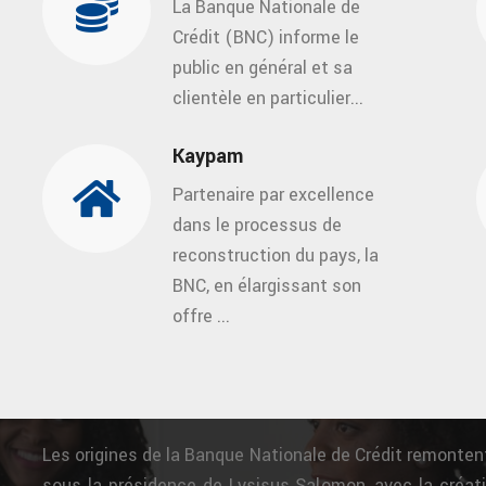
La Banque Nationale de
Crédit (BNC) informe le
public en général et sa
clientèle en particulier...
Kaypam
Partenaire par excellence
dans le processus de
reconstruction du pays, la
BNC, en élargissant son
offre ...
Les origines de la Banque Nationale de Crédit remonten
sous la présidence de Lysisus Salomon, avec la créati