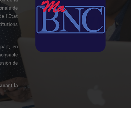
onale de
de l'Etat
itutions
part, en
sponsable
ission de
surant la