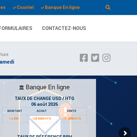
les
Courriel
Banque En ligne
FORMULAIRES
CONTACTEZ-NOUS
rture
Samedi
Banque En ligne
TAUX DE CHANGE USD / HTG
06 août 2026
MONTANT
ACHAT
VENTE
1 à 500
129.0000 HTG
131.5000 HTG