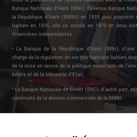
Banque Nationale d'Haïti (BNH). Devenue Banque Nati
la République d'Haïti (BNRH) en 1910, puis propriété 
Haïtien en 1935, elle se scinde en 1979 en deux inst
financières indépendantes :
• La Banque de la République d'Haïti (BRH), d'une 
charge de la régulation du secteur bancaire haïtien, re
de la mise en œuvre de la politique monétaire, de l'ém
billets et de la trésorerie d'Etat;
• La Banque Nationale de Crédit (BNC), d'autre part, as
continuité de la division commerciale de la BNRH.