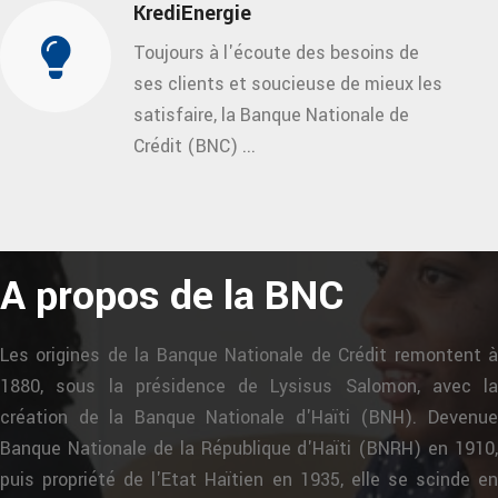
KrediEnergie
Toujours à l'écoute des besoins de
ses clients et soucieuse de mieux les
satisfaire, la Banque Nationale de
Crédit (BNC) ...
A propos de la BNC
Les origines de la Banque Nationale de Crédit remontent à
1880, sous la présidence de Lysisus Salomon, avec la
création de la Banque Nationale d'Haïti (BNH). Devenue
Banque Nationale de la République d'Haïti (BNRH) en 1910,
puis propriété de l'Etat Haïtien en 1935, elle se scinde en