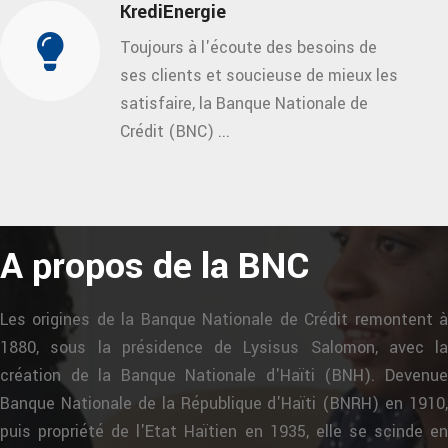
KrediEnergie
Toujours à l'écoute des besoins de
ses clients et soucieuse de mieux les
satisfaire, la Banque Nationale de
Crédit (BNC) ...
A propos de la BNC
Les origines de la Banque Nationale de Crédit remontent à
1880, sous la présidence de Lysisus Salomon, avec la
création de la Banque Nationale d'Haïti (BNH). Devenue
Banque Nationale de la République d'Haïti (BNRH) en 1910,
puis propriété de l'Etat Haïtien en 1935, elle se scinde en