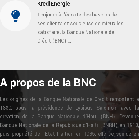
KrediEnergie
Toujours à l'écoute des besoins de
ses clients et soucieuse de mieux les
satisfaire, la Banque Nationale de
Crédit (BNC) ...
A propos de la BNC
Les origines de la Banque Nationale de Crédit remontent à
1880, sous la présidence de Lysisus Salomon, avec la
création de la Banque Nationale d'Haïti (BNH). Devenue
Banque Nationale de la République d'Haïti (BNRH) en 1910,
puis propriété de l'Etat Haïtien en 1935, elle se scinde en