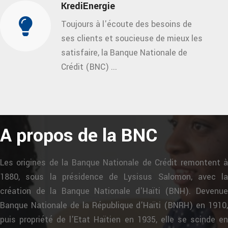
KrediEnergie
Toujours à l'écoute des besoins de
ses clients et soucieuse de mieux les
satisfaire, la Banque Nationale de
Crédit (BNC) ...
A propos de la BNC
Les origines de la Banque Nationale de Crédit remontent à
1880, sous la présidence de Lysisus Salomon, avec la
création de la Banque Nationale d'Haïti (BNH). Devenue
Banque Nationale de la République d'Haïti (BNRH) en 1910,
puis propriété de l'Etat Haïtien en 1935, elle se scinde en