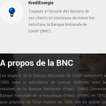
KrediEnergie
Toujours à l'écoute des besoins de
ses clients et soucieuse de mieux les
satisfaire, la Banque Nationale de
Crédit (BNC) ...
A propos de la BNC
Les origines de la Banque Nationale de Crédit remontent à
1880, sous la présidence de Lysisus Salomon, avec la
création de la Banque Nationale d'Haïti (BNH). Devenue
Banque Nationale de la République d'Haïti (BNRH) en 1910,
puis propriété de l'Etat Haïtien en 1935, elle se scinde en