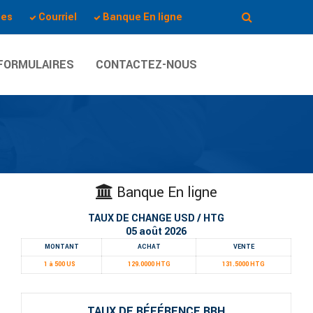
les
Courriel
Banque En ligne
FORMULAIRES
CONTACTEZ-NOUS
Banque En ligne
TAUX DE CHANGE USD / HTG
05 août 2026
MONTANT
ACHAT
VENTE
1 à 500 US
129.0000 HTG
131.5000 HTG
TAUX DE RÉFÉRENCE BRH