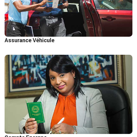
Lire Plus
Assurance Véhicule
Compte Epargne
Vous détenez une somme d’argent que vous
n’allez pas utiliser immédiatement ?
Lire Plus