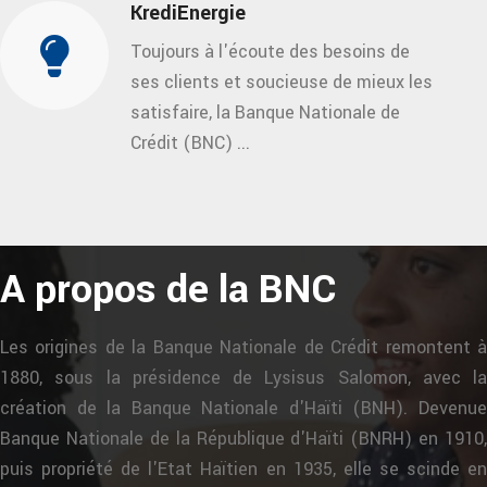
KrediEnergie
Toujours à l'écoute des besoins de
ses clients et soucieuse de mieux les
satisfaire, la Banque Nationale de
Crédit (BNC) ...
A propos de la BNC
Les origines de la Banque Nationale de Crédit remontent à
1880, sous la présidence de Lysisus Salomon, avec la
création de la Banque Nationale d'Haïti (BNH). Devenue
Banque Nationale de la République d'Haïti (BNRH) en 1910,
puis propriété de l'Etat Haïtien en 1935, elle se scinde en