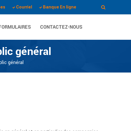
les
Courriel
Banque En ligne
FORMULAIRES
CONTACTEZ-NOUS
lic général
blic général