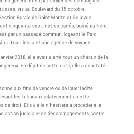
ic en général et en particulier des compagnies
bâtisses, sis au Boulevard du 15 octobre,
ection Rurale de Saint Maritn et Bellevue
ent cinquante sept mètres carrés, borné au Nord
uest par un passage commun, logeant le Parc
sin « Top Tires » et une agence de voyage
anvier 2018, elle avait alerté tout un chacun de la
angereux. En dépit de cette note, elle a constaté
onne aux fins de vendre ou de louer ladite
devant les tribunaux relativement à cette
de droit. Et qu’elle n’hésitera à procéder à la
 une action judiciaire en dédommagements contre