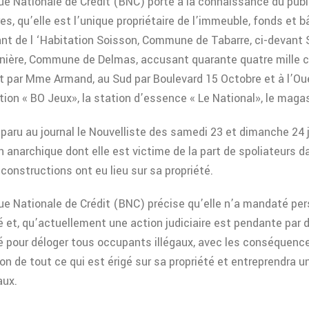
e Nationale de Crédit (BNC) porte à la connaissance du publ
res, qu’elle est l’unique propriétaire de l’immeuble, fonds et 
t de l ‘Habitation Soisson, Commune de Tabarre, ci-devant S
nière, Commune de Delmas, accusant quarante quatre mille c
st par Mme Armand, au Sud par Boulevard 15 Octobre et à l’O
tion « BO Jeux», la station d’essence « Le National», le maga
 paru au journal le Nouvelliste des samedi 23 et dimanche 24 j
n anarchique dont elle est victime de la part de spoliateurs d
constructions ont eu lieu sur sa propriété.
e Nationale de Crédit (BNC) précise qu’elle n’a mandaté pers
é et, qu’actuellement une action judiciaire est pendante par 
é pour déloger tous occupants illégaux, avec les conséquences 
on de tout ce qui est érigé sur sa propriété et entreprendra
aux.