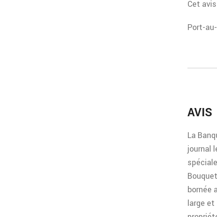
Cet avis
Port-au-
AVIS
La Banqu
journal 
spéciale
Bouquets
bornée a
large et
propriét