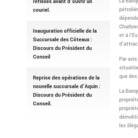
La Banqu
reflexes avant d’ouvrir un
pétroliè
couriel.
dépendan
Charbon
Inauguration officielle de la
et à l’E
Succursale des Côteaux :
d’attrac
Discours du Président du
Conseil
Par avis
situatio
que des 
Reprise des opérations de la
nouvelle succursale d’Aquin :
La Banqu
Discours du Président du
propriét
Conseil.
propriét
démoliti
les illég