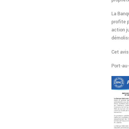
La Banqu
profite 
action j
démoliss
Cet avis
Port-au-